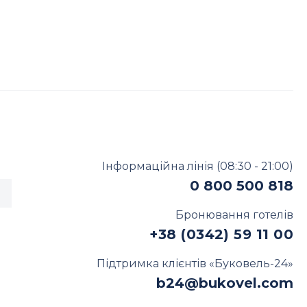
У Bukovel
Інформаційна лінія
(08:30 - 21:00)
0 800 500 818
Бронювання готелів
+38 (0342) 59 11 00
Підтримка клієнтів «Буковель-24»
b24@bukovel.com