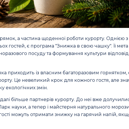
рямок, а частина щоденної роботи курорту. Однією з
ох гостей, є програма "Знижка в свою чашку". Її мета
оразового посуду та формування культури відпові
 яка приходить із власним багаторазовим горнятком,
рорту. Це невеликий крок для кожного гостя, але зн
ку екологічних змін.
далі більше партнерів курорту. До неї вже долучилис
і", Парк науки, а тепер і майстерня натурального мороз
 гості можуть отримати знижку на гарячий напій, якщ