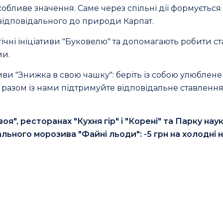
 особливе значення. Саме через спільні дії формується
 відповідального до природи Карпат.
ічні ініціативи "Буковелю" та допомагають робити с
ми.
иви "Знижка в свою чашку": беріть із собою улюблене
 разом із нами підтримуйте відповідальне ставлення
оя", ресторанах "Кухня гір" і "Корені" та Парку нау
льного морозива "Файні льоди": -5 грн на холодні на