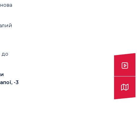
 нова
талий
 до
ки
пої, -3