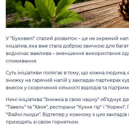
У "Буковелі" сталий розвиток – це не окремий нап
ініціатив, яка вже стала доброю звичкою для багать
водночас важлива – зменшення використання одн
споживання.
Суть ініціативи полягає в тому, що кожна людина,
знижку на гарячий напій у закладах-партнерах ку
внесок у скорочення кількості відходів та підтрим
Нині ініціатива "Знижка в свою чашку" об’єднує де
"Тавель" та "Хвоя", ресторани "Кухня гір" і "Корен
"Файні льоди". Відтепер у кожному з цих закладів
приходять зі своїм горнятком.