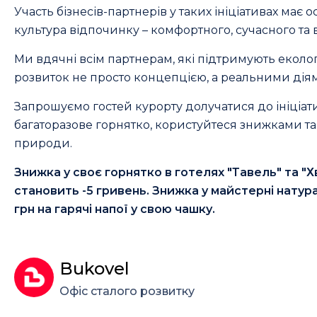
Участь бізнесів-партнерів у таких ініціативах має
культура відпочинку – комфортного, сучасного та
Ми вдячні всім партнерам, які підтримують еколог
розвиток не просто концепцією, а реальними дія
Запрошуємо гостей курорту долучатися до ініціат
багаторазове горнятко, користуйтеся знижками та
природи.
Знижка у своє горнятко в готелях "Тавель" та "Хв
становить -5 гривень. Знижка у майстерні натура
грн на гарячі напої у свою чашку.
Bukovel
Офіс сталого розвитку