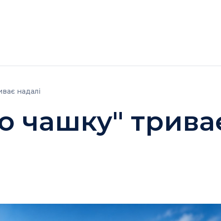
ГОТЕЛІ
АКЦІЇ
ДОЗВІЛЛЯ BUKOVEL
иває надалі
ю чашку" трива