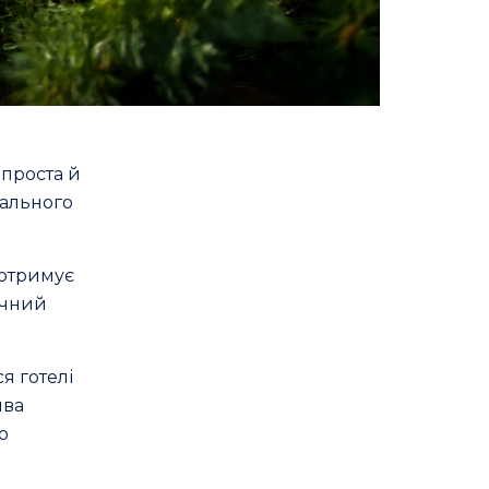
 проста й
дального
 отримує
ачний
я готелі
ива
о