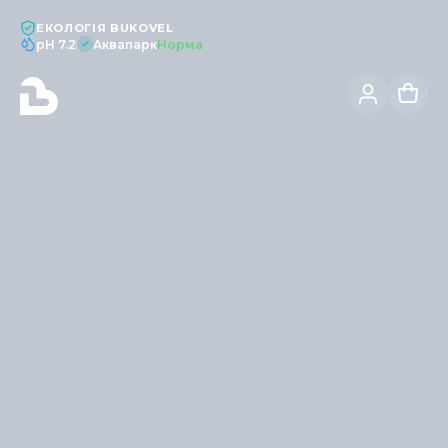
ЕКОЛОГІЯ BUKOVEL
pH 7.2
Аквапарк
Норма
|
ГЛЕМПІНГ
У СЕРЦІ КАРПАТ!
Детальніше