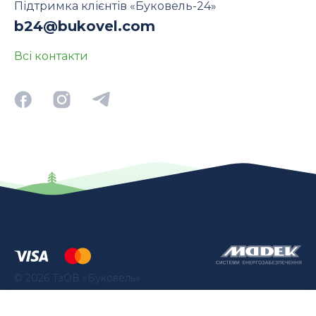
Підтримка клієнтів «Буковель-24»
b24@bukovel.com
Всі контакти
©
2026
ТзОВ «Буковель»