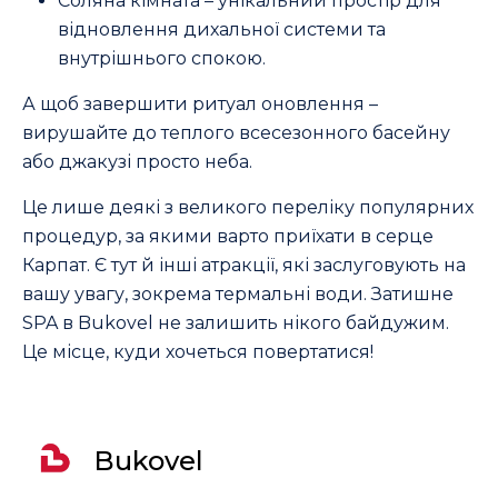
Соляна кімната – унікальний простір для
відновлення дихальної системи та
внутрішнього спокою.
А щоб завершити ритуал оновлення –
вирушайте до теплого всесезонного басейну
або джакузі просто неба.
Це лише деякі з великого переліку популярних
процедур, за якими варто приїхати в серце
Карпат. Є тут й інші атракції, які заслуговують на
вашу увагу, зокрема термальні води. Затишне
SPA в Bukovel не залишить нікого байдужим.
Це місце, куди хочеться повертатися!
Bukovel