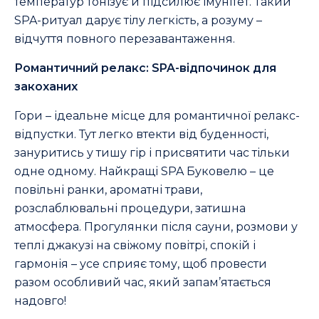
температур тонізує й підсилює імунітет. Такий
SPA-ритуал дарує тілу легкість, а розуму –
відчуття повного перезавантаження.
Романтичний релакс: SPA-відпочинок для
закоханих
Гори – ідеальне місце для романтичної релакс-
відпустки. Тут легко втекти від буденності,
зануритись у тишу гір і присвятити час тільки
одне одному. Найкращі SPA Буковелю – це
повільні ранки, ароматні трави,
розслаблювальні процедури, затишна
атмосфера. Прогулянки після сауни, розмови у
теплі джакузі на свіжому повітрі, спокій і
гармонія – усе сприяє тому, щоб провести
разом особливий час, який запам’ятається
надовго!