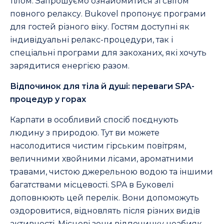
тілом. Запрошуємо ознайомитися зі світом
повного релаксу. Bukovel пропонує програми
для гостей різного віку. Гостям доступні як
індивідуальні релакс-процедури, так і
спеціальні програми для закоханих, які хочуть
зарядитися енергією разом.
Відпочинок для тіла й душі: переваги SPA-
процедур у горах
Карпати в особливий спосіб поєднують
людину з природою. Тут ви можете
насолодитися чистим гірським повітрям,
величними хвойними лісами, ароматними
травами, чистою джерельною водою та іншими
багатствами місцевості. SPA в Буковелі
доповнюють цей перелік. Вони допоможуть
оздоровитися, відновлять після різних видів
активності. Місцеві зони відпочинку неабияк