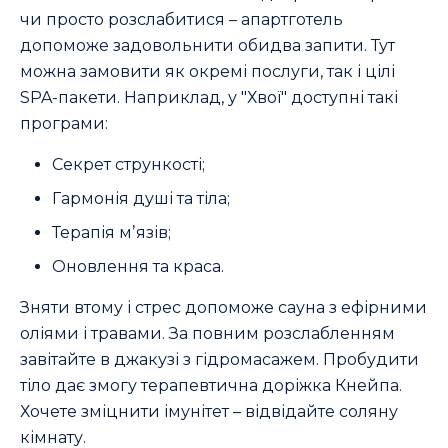
чи просто розслабитися – апартготель
допоможе задовольнити обидва запити. Тут
можна замовити як окремі послуги, так і цілі
SPA-пакети. Наприклад, у "Хвої" доступні такі
програми:
Секрет стрункості;
Гармонія душі та тіла;
Терапія мʼязів;
Оновлення та краса.
Зняти втому і стрес допоможе сауна з ефірними
оліями і травами. За повним розслабленням
завітайте в джакузі з гідромасажем. Пробудити
тіло дає змогу терапевтична доріжка Кнейпа.
Хочете зміцнити імунітет – відвідайте соляну
кімнату.