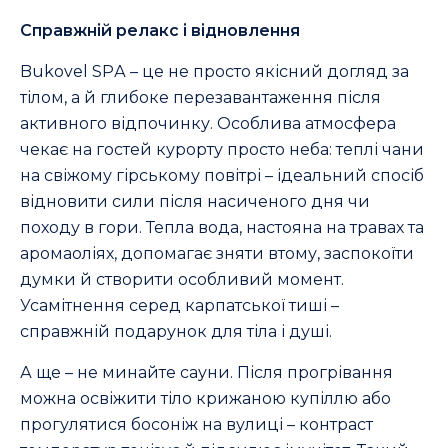
Справжній релакс і відновлення
Bukovel SPА – це не просто якісний догляд за
тілом, а й глибоке перезавантаження після
активного відпочинку. Особлива атмосфера
чекає на гостей курорту просто неба: теплі чани
на свіжому гірському повітрі – ідеальний спосіб
відновити сили після насиченого дня чи
походу в гори. Тепла вода, настояна на травах та
аромаоліях, допомагає зняти втому, заспокоїти
думки й створити особливий момент.
Усамітнення серед карпатської тиші –
справжній подарунок для тіла і душі.
А ще – не минайте сауни. Після прогрівання
можна освіжити тіло крижаною купіллю або
прогулятися босоніж на вулиці – контраст