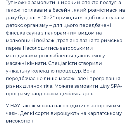
Тут можна замовити широкий спектр послуг, а
також поплавати в басейні, який розмістився на
даху будівлі. У "Хей" приходять, щоб влаштувати
детокс організму – для цього передбачені
фінська сауна з панорамним видом на
мальовничі пейзажі, травʼяна лазня та римська
парна. Насолодитись авторськими
методиками розслаблення дають змогу
масажні кімнати. Спеціалісти створили
унікальну колекцію процедур. Вона
передбачає не лише масажі, але і прогрівання
різних ділянок тіла. Можете замовити цілу SPA-
програму завдовжки декілька днів.
У HAY також можна насолодитись авторським
чаєм. Деякі сорти вирощують на карпатському
високогірʼї.