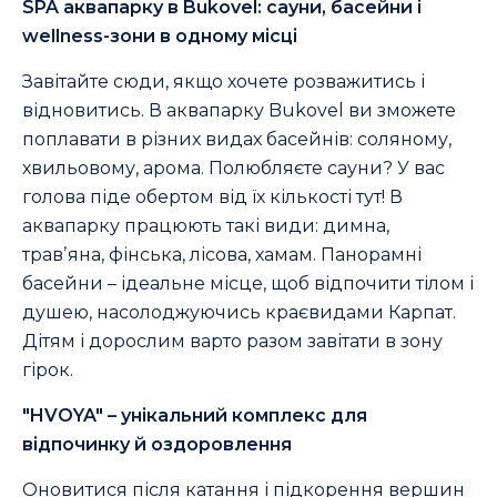
SPA аквапарку в Bukovel: сауни, басейни і
wellness-зони в одному місці
Завітайте сюди, якщо хочете розважитись і
відновитись. В аквапарку Bukovel ви зможете
поплавати в різних видах басейнів: соляному,
хвильовому, арома. Полюбляєте сауни? У вас
голова піде обертом від їх кількості тут! В
аквапарку працюють такі види: димна,
травʼяна, фінська, лісова, хамам. Панорамні
басейни – ідеальне місце, щоб відпочити тілом і
душею, насолоджуючись краєвидами Карпат.
Дітям і дорослим варто разом завітати в зону
гірок.
"HVOYA" – унікальний комплекс для
відпочинку й оздоровлення
Оновитися після катання і підкорення вершин