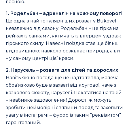
весною.
1. Родельбан – адреналін на кожному повороті
Це одна з найпопулярніших розваг у Bukovel
незалежно від сезону. Родельбан – це гірка на
рейках із санками, які мчать із вітерцем уздовж
гірського схилу. Навесні поїздка стає ще більш
видовищною: навколо розквітає природа, а ви
– у самому центрі цієї краси.
2. Карусель – розвага для дітей та дорослих
Навіть якщо погода ще не надто тепла, малеча
обов’язково буде в захваті від кругової, наче з
казкового сюжету, каруселі. Покататися на такій
– неабияке задоволення! Дорослі ж можуть
зробити неймовірні світлини поряд та захопити
увагу в інстаграмі – фурор із таким "реквізитом"
гарантований.