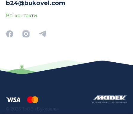
b24@bukovel.com
Всі контакти
©
2026
ТзОВ «Буковель»