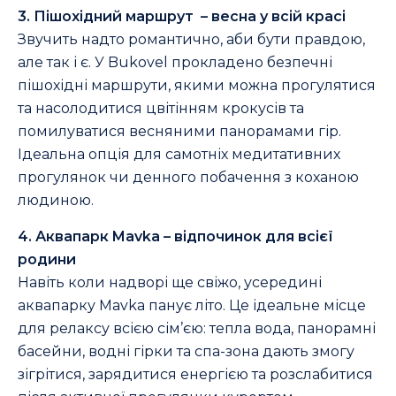
3. Пішохідний маршрут – весна у всій красі
Звучить надто романтично, аби бути правдою,
але так і є. У Bukovel прокладено безпечні
пішохідні маршрути, якими можна прогулятися
та насолодитися цвітінням крокусів та
помилуватися весняними панорамами гір.
Ідеальна опція для самотніх медитативних
прогулянок чи денного побачення з коханою
людиною.
4. Аквапарк Mavka – відпочинок для всієї
родини
Навіть коли надворі ще свіжо, усередині
аквапарку Mavka панує літо. Це ідеальне місце
для релаксу всією сім’єю: тепла вода, панорамні
басейни, водні гірки та спа-зона дають змогу
зігрітися, зарядитися енергією та розслабитися