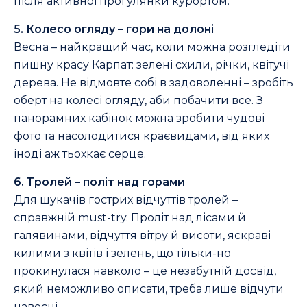
після активної прогулянки курортом.
5. Колесо огляду – гори на долоні
Весна – найкращий час, коли можна розгледіти
пишну красу Карпат: зелені схили, річки, квітучі
дерева. Не відмовте собі в задоволенні – зробіть
оберт на колесі огляду, аби побачити все. З
панорамних кабінок можна зробити чудові
фото та насолодитися краєвидами, від яких
іноді аж тьохкає серце.
6. Тролей – політ над горами
Для шукачів гострих відчуттів тролей –
справжній must-try. Проліт над лісами й
галявинами, відчуття вітру й висоти, яскраві
килими з квітів і зелень, що тільки-но
прокинулася навколо – це незабутній досвід,
який неможливо описати, треба лише відчути
навесні.