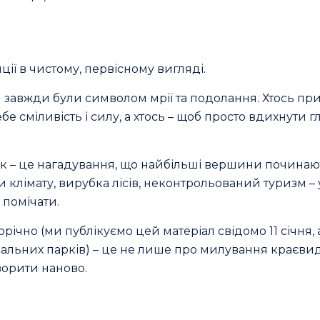
ії в чистому, первісному вигляді.
ри завжди були символом мрії та подолання. Хтось п
ебе сміливість і силу, а хтось – щоб просто вдихнути 
к – це нагадування, що найбільші вершини починаю
ни клімату, вирубка лісів, неконтрольований туризм – 
 помічати.
щорічно (ми публікуємо цей матеріал свідомо 11 січня,
нальних парків) – це не лише про милування краєви
ворити наново.