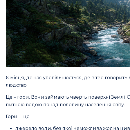
Є місця, де час уповільнюється, де вітер говорить м
людство.
Це – гори. Вони займають чверть поверхні Землі. 
питною водою понад половину населення світу.
Гори – це
джерело води, без якої неможлива жодна циві