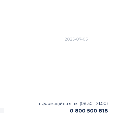
2025-07-05
Bukovel
Bukovel за
Інформаційна лінія
(08:30 - 21:00)
0 800 500 818