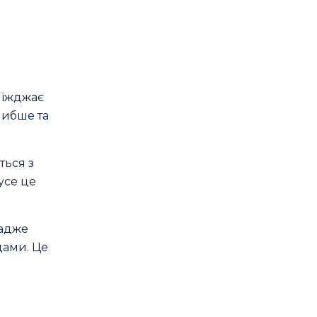
риїжджає
глибше та
ться з
усе це
 адже
дами. Це