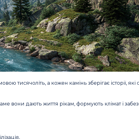
овою тисячоліть, а кожен камінь зберігає історії, які 
Саме вони дають життя рікам, формують клімат і забе
лізація,