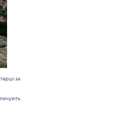
старші за
зпечують