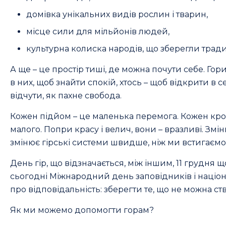
домівка унікальних видів рослин і тварин,
місце сили для мільйонів людей,
культурна колиска народів, що зберегли традиц
А ще – це простір тиші, де можна почути себе. Го
в них, щоб знайти спокій, хтось – щоб відкрити в с
відчути, як пахне свобода.
Кожен підйом – це маленька перемога. Кожен кро
малого. Попри красу і велич, вони – вразливі. Змі
змінює гірські системи швидше, ніж ми встигаємо
День гір, що відзначається, між іншим, 11 грудня 
сьогодні Міжнародний день заповідників і націо
про відповідальність: зберегти те, що не можна ст
Як ми можемо допомогти горам?