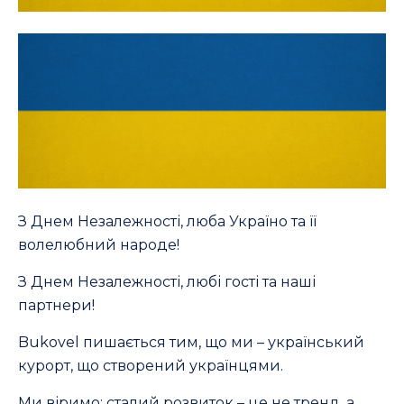
З Днем Незалежності, люба Україно та її
волелюбний народе!
З Днем Незалежності, любі гості та наші
партнери!
Bukovel пишається тим, що ми – український
курорт, що створений українцями.
Ми віримо: сталий розвиток – це не тренд, а