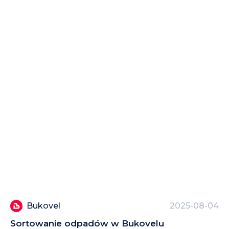
Bukovel
2025-08-04
Sortowanie odpadów w Bukovelu
Sk