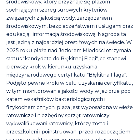
środowiskowy, który przyznaje się plażom
spełniającym szereg surowych kryteriów
związanych z jakością wody, zarządzaniem
środowiskowym, bezpieczeństwem i usługami oraz
edukacją i informacją środowiskową. Nagroda ta
jest jedną z najbardziej prestiżowych na świecie. W
2025 roku plaża nad Jeziorem Młodości otrzymała
status "kandydata do Błękitnej Flagi", co stanowi
pierwszy krok w kierunku uzyskania
międzynarodowego certyfikatu "Błękitna Flaga".
Podjęto pewne kroki w celu uzyskania certyfikatu,
w tym monitorowanie jakości wody w jeziorze pod
kątem wskaźników bakteriologicznych i
fizykochemicznych; plaża jest wyposażona w wieże
ratownicze i niezbędny sprzęt ratowniczy;
wykwalifikowani ratownicy, którzy zostali
przeszkoleni i poinstruowani przed rozpoczęciem
sezonu; punkt pierwszej pomocy z lekarzem i