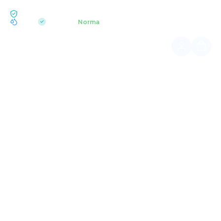
EKOLOGIA BUKOVEL
pH 7.2
Aquapark
Norma
|
Główna
Rozrywki zimowe
TOR SANECZKOWY
Szybki tor saneczkowy niemieckiej firmy Wiegand, który
po raz pierwszy został umieszczony w ośrodku na terenie
Ukrainy.