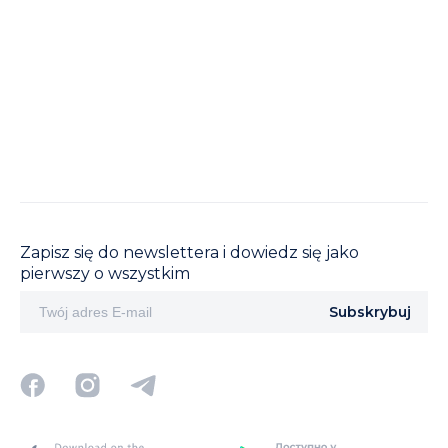
CENTRUM TURYSTYCZNE BUKOWEL
P
W okresie zimowym Centrum turystyczne Bukowel
Fa
oferuje różnorodne wycieczki do wyjątkowych miejsc
uk
w regionie Karpat.
Zapisz się do newslettera i dowiedz się jako
pierwszy o wszystkim
Subskrybuj