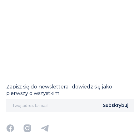
CENTRUM TURYSTYCZNE BUKOWEL
T
W okresie zimowym Centrum turystyczne Bukowel
Sz
oferuje różnorodne wycieczki do wyjątkowych miejsc
kt
w regionie Karpat.
na
Zapisz się do newslettera i dowiedz się jako
pierwszy o wszystkim
Subskrybuj