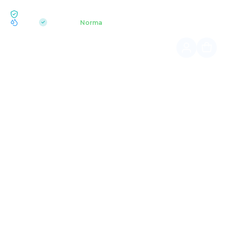
EKOLOGIA BUKOVEL
pH 7.2
Aquapark
Norma
|
Główna
Rozrywki zimowe
PARK ETNOGRAFICZNY "HUCUL
LAND"
Fascynujące opowieści o trybie i sposobie życia górali
ukraińskich.