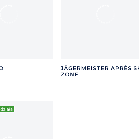
O
JÄGERMEISTER APRÈS S
ZONE
działa