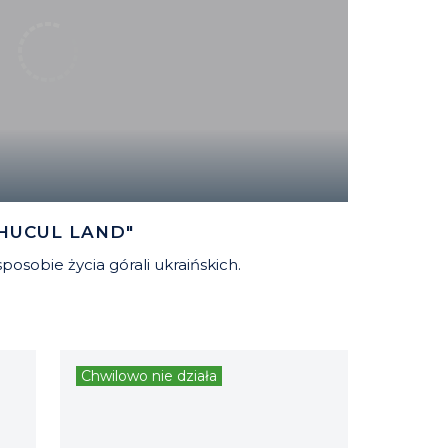
HUCUL LAND"
posobie życia górali ukraińskich.
Chwilowo nie działa