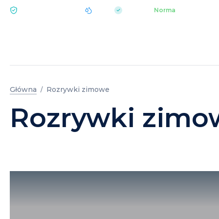
|
pH 7.2
Aquapark
Norma
EKOLOGIA BUKOVEL
HO
Główna
Rozrywki zimowe
Rozrywki zimo