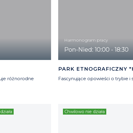
Harmonogram pracy
Pon-Nied: 10:00 - 18:30
PARK ETNOGRAFICZNY "
uje różnorodne
Fascynujące opowieści o trybie i s
działa
Chwilowo nie działa