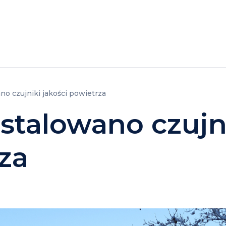
TELE
PROMOCJE
WYPOCZYNEK BUKOWEL
o czujniki jakości powietrza
stalowano czujn
za