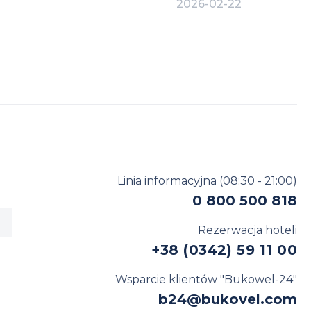
2026-02-22
Bukovel
Światowy 
Linia informacyjna
(08:30 - 21:00)
0 800 500 818
Rezerwacja hoteli
+38 (0342) 59 11 00
Wsparcie klientów "Bukowel-24"
b24@bukovel.com