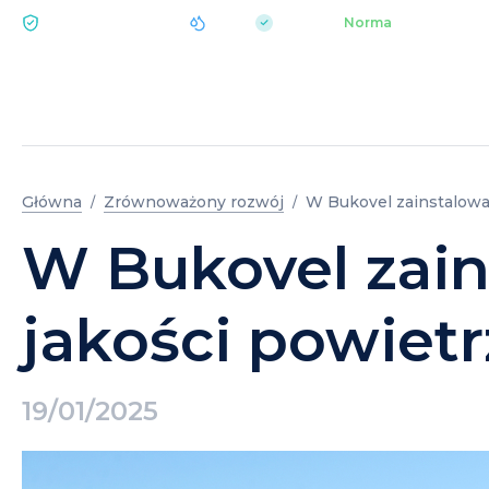
|
pH 7.2
Aquapark
Norma
EKOLOGIA BUKOVEL
HO
Główna
Zrównoważony rozwój
W Bukovel zainstalowan
W Bukovel zain
jakości powietr
19/01/2025