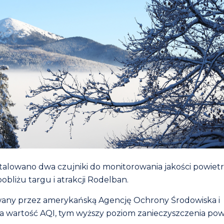
lowano dwa czujniki do monitorowania jakości powietr
pobliżu targu i atrakcji Rodelban.
owany przez amerykańską Agencję Ochrony Środowiska i
za wartość AQI, tym wyższy poziom zanieczyszczenia powi