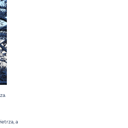
za.
etrza, a