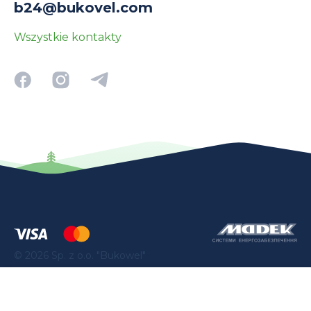
b24@bukovel.com
Wszystkie kontakty
©
2026
Sp. z o.o. "Bukowel"