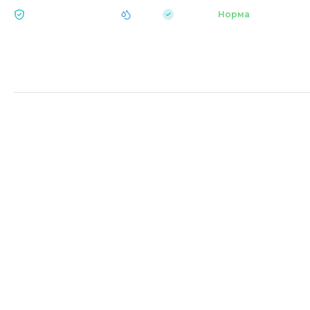
|
pH 7.2
Аквапарк
Норма
ЕКОЛОГІЯ BUKOVEL
Головна
Дозвілля Bukovel
YETI TERRACE
Ваше місце для драйву та незабутніх вечірок!