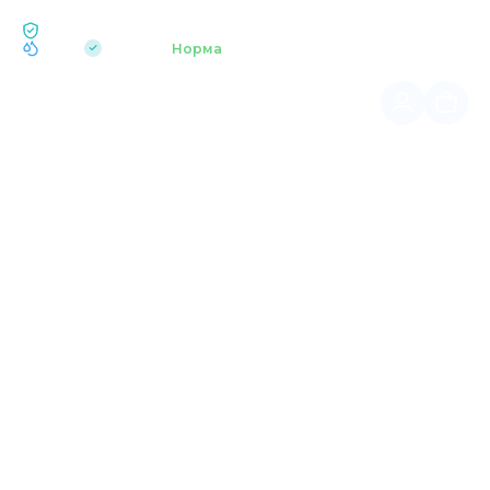
ЕКОЛОГІЯ BUKOVEL
pH 7.2
Аквапарк
Норма
|
Головна
Дозвілля Bukovel
CREPDEШИНОК
Чудова атмосфера, запашна кава, панорамні краєвиди
та різноманітні млинці.