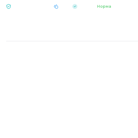
|
pH 7.2
Аквапарк
Норма
ЕКОЛОГІЯ BUKOVEL
Головна
Дозвілля Bukovel
GIRAFA RESTA
Ресторан середземноморської кухні.