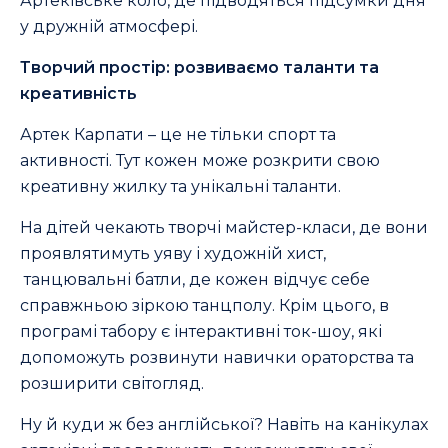
Артеківське коло, де підводяться підсумки дня
у дружній атмосфері.
Творчий простір: розвиваємо таланти та
креативність
Артек Карпати – це не тільки спорт та
активності. Тут кожен може розкрити свою
креативну жилку та унікальні таланти.
На дітей чекають творчі майстер-класи, де вони
проявлятимуть уяву і художній хист,
танцювальні батли, де кожен відчує себе
справжньою зіркою танцполу. Крім цього, в
програмі табору є інтерактивні ток-шоу, які
допоможуть розвинути навички ораторства та
розширити світогляд.
Ну й куди ж без англійської? Навіть на канікулах