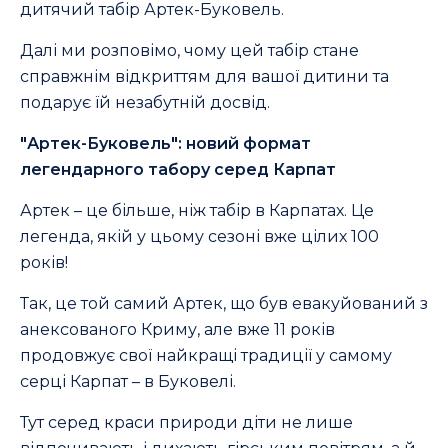
дитячий табір Артек-Буковель.
Далі ми розповімо, чому цей табір стане
справжнім відкриттям для вашої дитини та
подарує їй незабутній досвід.
"Артек-Буковель": новий формат
легендарного табору серед Карпат
Артек – це більше, ніж табір в Карпатах. Це
легенда, якій у цьому сезоні вже цілих 100
років!
Так, це той самий Артек, що був евакуйований з
анексованого Криму, але вже 11 років
продовжує свої найкращі традиції у самому
серці Карпат – в Буковелі.
Тут серед краси природи діти не лише