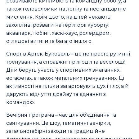
розвивають кмітливість та командну роботу, а
також головоломки на логіку та нестандартне
мислення. Крім цього, на дітей чекають
захопливі розваги на території курорту:
аквапарк, тюбінг, хаскі-хаус, ролердром,
оглядові витяги та багато іншого.
Спорт в Артек-Буковель – це не просто рутинні
тренування, а справжні пригоди та веселощі!
Діти беруть участь у спортивних змаганнях,
естафетах, а також метальних тренуваннях. Ці
активності не тільки загартовують дух і тіло, а й
дарують відчуття драйву та єднання з
командою.
Вечірня програма – час для об'єднання та
святкування. Це шоу, тематичні вечірки,
загальнотабірні заходи та традиційне