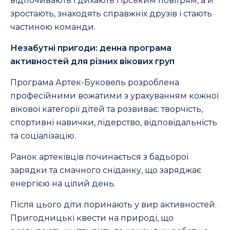
відпочивають і дихають гірським повітрям, а й
зростають, знаходять справжніх друзів і стають
частиною команди.
Незабутні пригоди: денна програма
активностей для різних вікових груп
Програма Артек-Буковель розроблена
професійними вожатими з урахуванням кожної
вікової категорії дітей та розвиває: творчість,
спортивні навички, лідерство, відповідальність
та соціалізацію.
Ранок артеківців починається з бадьорої
зарядки та смачного сніданку, що заряджає
енергією на цілий день.
Після цього діти поринають у вир активностей.
Пригодницькі квести на природі, що