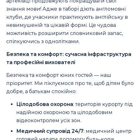
артеківці продовжують покращувати свої
знання мови! Адже в таборі діють англомовні
клуби, де учасники практикують англійську в
невимушеній та цікавій формі. Це чудова
можливість розширити словниковий запас,
спілкуючись з однолітками.
Безпека та комфорт: сучасна інфраструктура
та професійні вихователі
Безпека та комфорт юних гостей — наш
пріоритет. Ми піклуємося про те, щоб дітям було
добре, а батькам спокійно:
Цілодобова охорона
: територія курорту під
надійною охороною та цілодобовим
відеоконтролем усіх зон.
Медичний супровід 24/7
: медичний центр
готовий надати допомогу будь-коли.