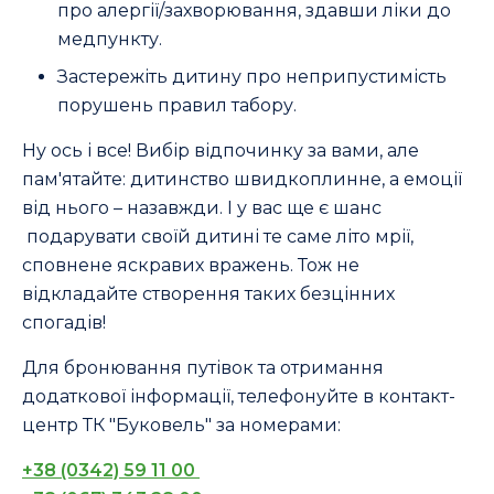
про алергії/захворювання, здавши ліки до
медпункту.
Застережіть дитину про неприпустимість
порушень правил табору.
Ну ось і все! Вибір відпочинку за вами, але
пам'ятайте: дитинство швидкоплинне, а емоції
від нього – назавжди. І у вас ще є шанс
подарувати своїй дитині те саме літо мрії,
сповнене яскравих вражень. Тож не
відкладайте створення таких безцінних
спогадів!
Для бронювання путівок та отримання
додаткової інформації, телефонуйте в контакт-
центр ТК "Буковель" за номерами:
+38 (0342) 59 11 00