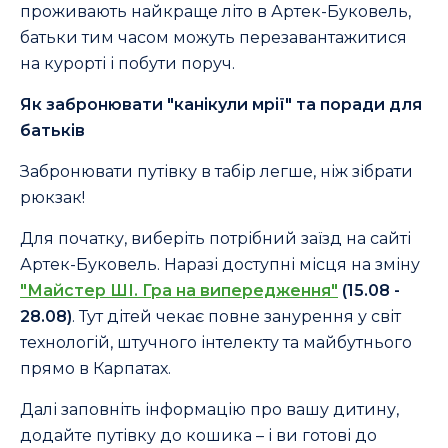
проживають найкраще літо в Артек-Буковель,
батьки тим часом можуть перезавантажитися
на курорті і побути поруч.
Як забронювати "канікули мрії" та поради для
батьків
Забронювати путівку в табір легше, ніж зібрати
рюкзак!
Для початку, виберіть потрібний заїзд на сайті
Артек-Буковель. Наразі доступні місця на зміну
"Майстер ШІ. Гра на випередження"
(15.08 -
28.08)
. Тут дітей чекає повне занурення у світ
технологій, штучного інтелекту та майбутнього
прямо в Карпатах.
Далі заповніть інформацію про вашу дитину,
додайте путівку до кошика – і ви готові до