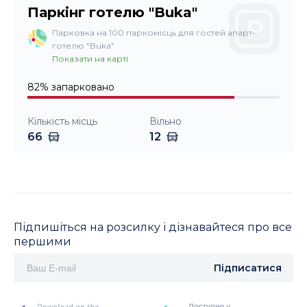
Паркінг готелю "Buka"
Парковка на 100 паркомісць для гостей апарт-
готелю "Buka"
Показати на карті
82
%
запарковано
Кількість місць
Вільно
66
12
Підпишіться на розсилку і дізнавайтеся про все
першими
Підписатися