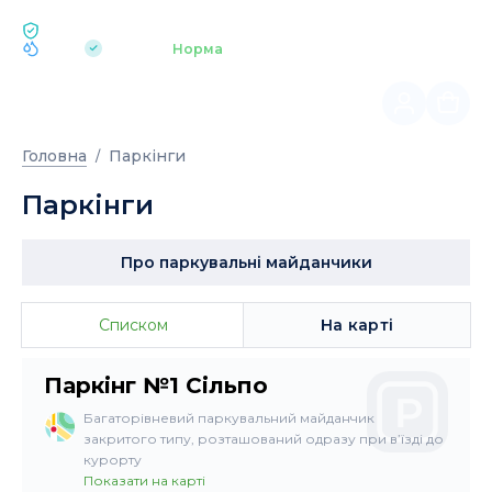
ЕКОЛОГІЯ BUKOVEL
pH 7.2
Аквапарк
Норма
|
Головна
Паркінги
Паркінги
Про паркувальні майданчики
Списком
На карті
Паркінг №1 Сільпо
Багаторівневий паркувальний майданчик
закритого типу, розташований одразу при в’їзді до
курорту
Показати на карті