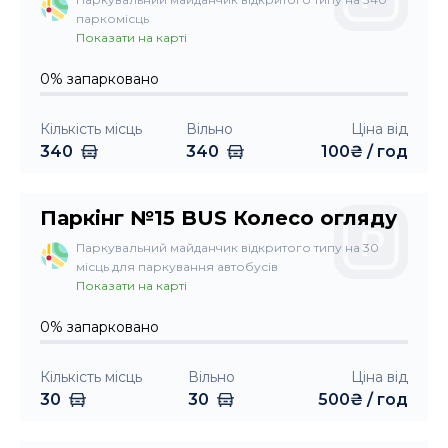
паркомісць
Показати на карті
0
%
запарковано
Кількість місць
Вільно
Ціна від
340
340
100
₴ /
год
Паркінг №15 BUS Колесо огляду
Паркувальний майданчик відкритого типу на 30
місць для паркування автобусів
Показати на карті
0
%
запарковано
Кількість місць
Вільно
Ціна від
30
30
500
₴ /
год