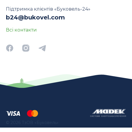
Підтримка клієнтів «Буковель-24»
b24@bukovel.com
Всі контакти
©
2026
ТзОВ «Буковель»