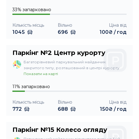
33
%
запарковано
Кількість місць
Вільно
Ціна від
1045
696
100
₴ /
год
Паркінг №2 Центр курорту
Багаторівневий паркувальний майданчик
закритого типу, розташований в центрі курорту
Показати на карті
11
%
запарковано
Кількість місць
Вільно
Ціна від
772
688
150
₴ /
год
Паркінг №15 Колесо огляду
Паркувальний майданчик відкритого типу на 340