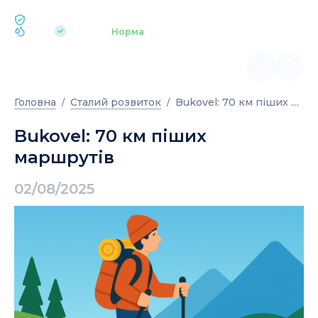
ЕКОЛОГІЯ BUKOVEL
pH 7.2
Аквапарк
Норма
|
Bukovel: 70 км піших маршрутів
Головна
Сталий розвиток
Bukovel: 70 км піших
маршрутів
02/08/2025