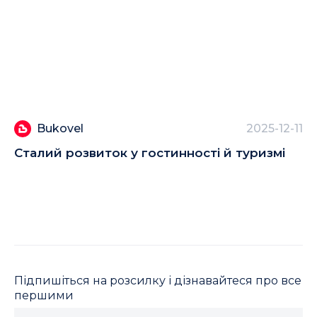
Bukovel
2025-12-11
Сталий розвиток у гостинності й туризмі
К
Підпишіться на розсилку і дізнавайтеся про все
першими