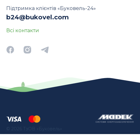
Підтримка клієнтів «Буковель-24»
b24@bukovel.com
Всі контакти
©
2026
ТзОВ «Буковель»