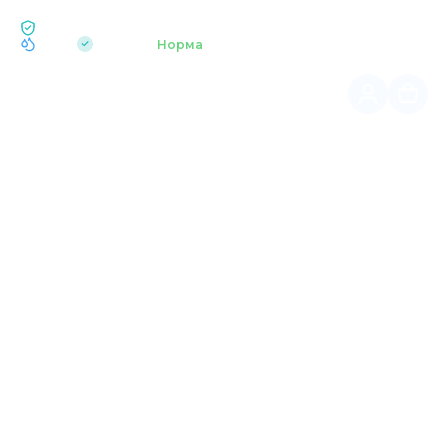
ЕКОЛОГІЯ BUKOVEL
pH 7.2
Аквапарк
Норма
|
Головна
Літні розваги
ТУРИСТИЧНИЙ ЦЕНТР
БУКОВЕЛЬ
Влітку пропонуємо різноманітні екскурсії унікальними
місцями карпатського регіону.