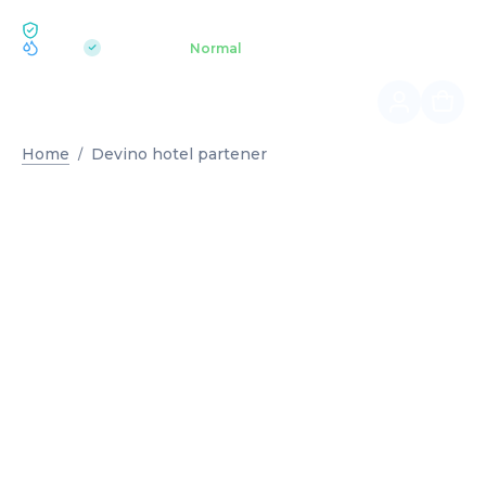
ECOLOGIE BUKOVEL
pH 7.2
Parc Acvatic
Normal
|
Home
Devino hotel partener