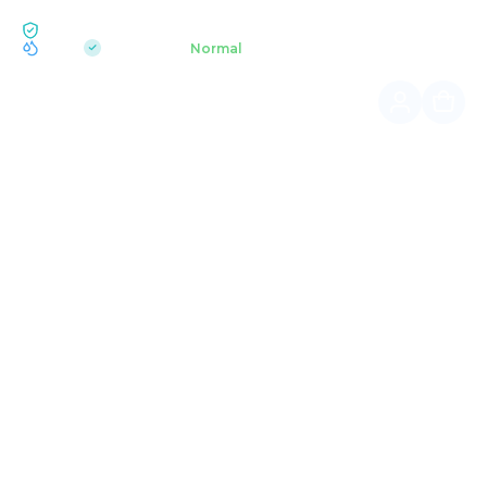
ECOLOGIE BUKOVEL
pH 7.2
Parc Acvatic
Normal
|
Home
Drumeții de vară
TUR E-BIKE: POLONINA PERCIV
Traseu montan cu panorame spectaculoase și experiență
autentică huțulă.