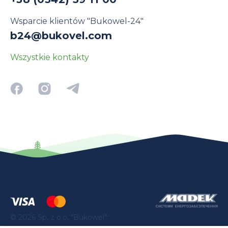
Wsparcie klientów "Bukowel-24"
b24@bukovel.com
Wszystkie kontakty
©
2026
Sp. z o.o. "Bukowel"