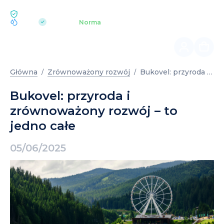
EKOLOGIA BUKOVEL
pH 7.2
Aquapark
Norma
|
Bukovel: przyroda i zrównoważony rozwój – to jedno całe
Główna
Zrównoważony rozwój
Bukovel: przyroda i
zrównoważony rozwój – to
jedno całe
05/06/2025