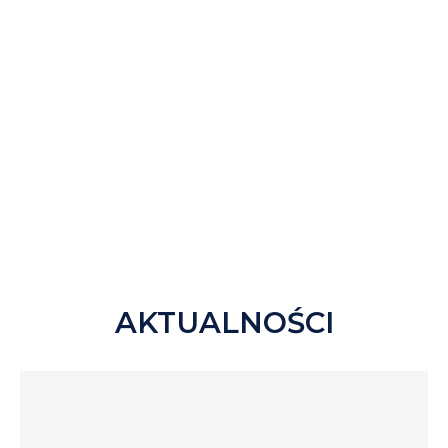
osobne miejsce. Narty lub snowboard możesz
zabrać bez dodatkowych opłat – są już w cenie
biletu.
A do tego miła niespodzianka: wszyscy pasażerowie
jadący do Bukovelu otrzymają prezenty od
partnerów.
Kup bilet – i ruszaj po swoje zimowe
przyjemności!
AKTUALNOŚCI