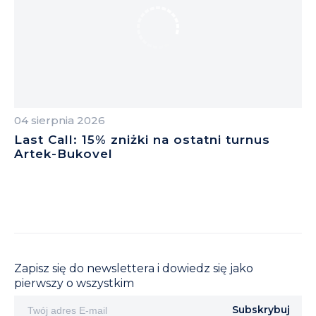
04 sierpnia 2026
04
Last Call: 15% zniżki na ostatni turnus
Z
Artek-Bukovel
B
Zapisz się do newslettera i dowiedz się jako
pierwszy o wszystkim
Subskrybuj