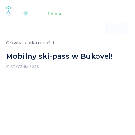
EKOLOGIA BUKOVEL
pH 7.2
Aquapark
Norma
|
Główna
Aktualności
Mobilny ski-pass w Bukovel!
21 STYCZNIA 2026