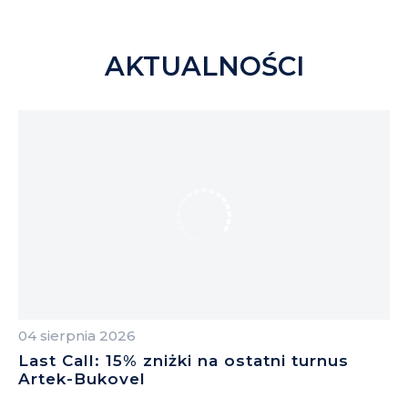
AKTUALNOŚCI
04 sierpnia 2026
04
Last Call: 15% zniżki na ostatni turnus
Z
Artek-Bukovel
B