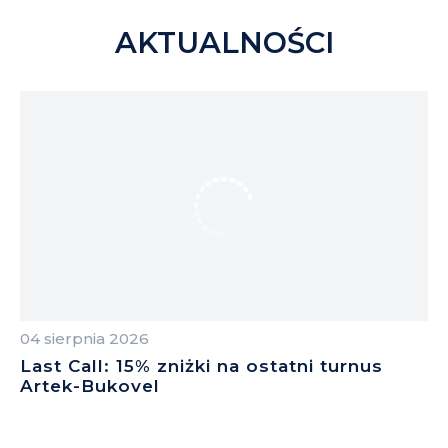
AKTUALNOŚCI
04 sierpnia 2026
04
Last Call: 15% zniżki na ostatni turnus
Z
Artek-Bukovel
B