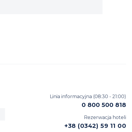
04 sierpnia 
Zbadaj zn
Linia informacyjna
(08:30 - 21:00)
0 800 500 818
Rezerwacja hoteli
+38 (0342) 59 11 00