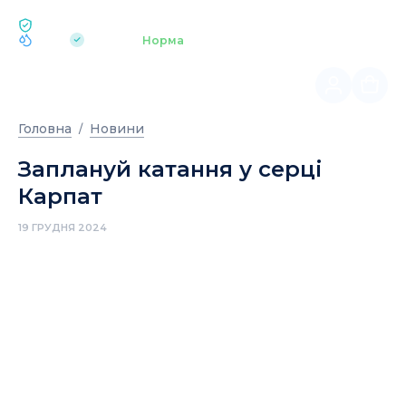
ЕКОЛОГІЯ BUKOVEL
pH 7.2
Аквапарк
Норма
|
Головна
Новини
Заплануй катання у серці
Карпат
19 ГРУДНЯ 2024