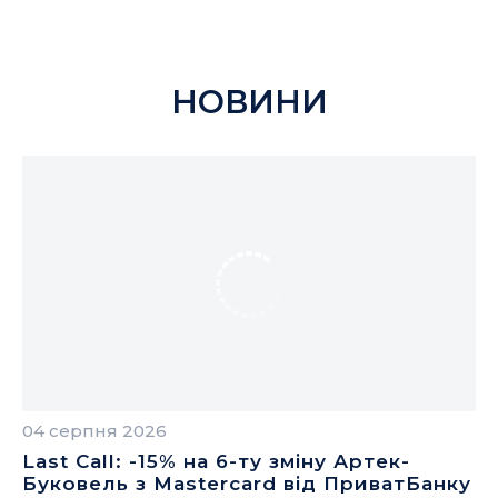
НОВИНИ
04 серпня 2026
04
Last Call: -15% на 6-ту зміну Артек-
П
Буковель з Mastercard від ПриватБанку
у