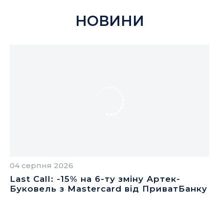
НОВИНИ
04 серпня 2026
04
Last Call: -15% на 6-ту зміну Артек-
П
Буковель з Mastercard від ПриватБанку
у