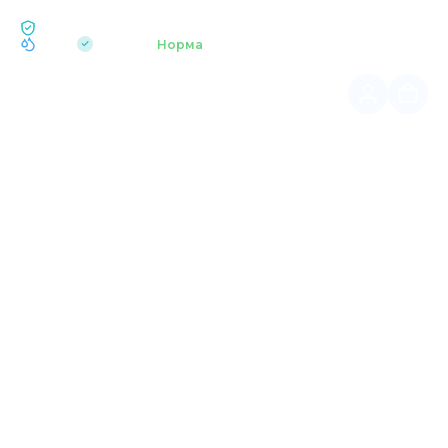
ЕКОЛОГІЯ BUKOVEL
pH 7.2
Аквапарк
Норма
|
Головна
Активні подорожі (літній сезон)
ВЕЛОТУР: ВОРОХТА
Веломаршрут через гірське селище з віадуками,
карпатськими краєвидами та атмосферою автентичної
гуцульської архітектури.