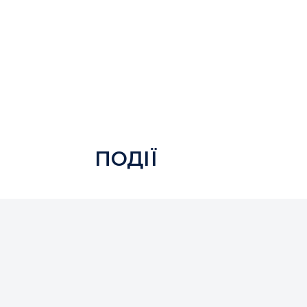
ковий торт для всіх учасників.
ПОДІЇ