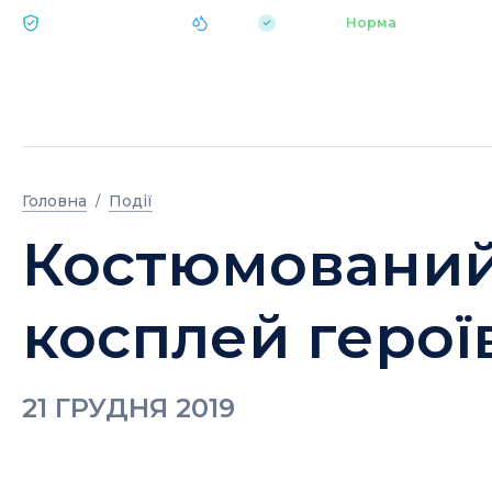
|
pH 7.2
Аквапарк
Норма
ЕКОЛОГІЯ BUKOVEL
Головна
Події
Костюмований 
косплей герої
21 ГРУДНЯ 2019