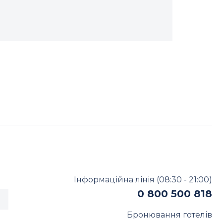
01 серпня 2
Katya Liv
Інформаційна лінія
(08:30 - 21:00)
0 800 500 818
Бронювання готелів