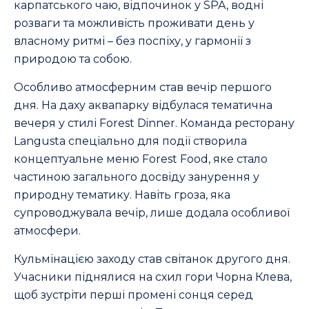
карпатського чаю, відпочинок у SPA, водні
розваги та можливість проживати день у
власному ритмі – без поспіху, у гармонії з
природою та собою.
Особливо атмосферним став вечір першого
дня. На даху аквапарку відбулася тематична
вечеря у стилі Forest Dinner. Команда ресторану
Langusta спеціально для події створила
концептуальне меню Forest Food, яке стало
частиною загального досвіду занурення у
природну тематику. Навіть гроза, яка
супроводжувала вечір, лише додала особливої
атмосфери.
Кульмінацією заходу став світанок другого дня.
Учасники піднялися на схил гори Чорна Клева,
щоб зустріти перші промені сонця серед