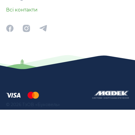
Всі контакти
©
2026
ТзОВ «Буковель»