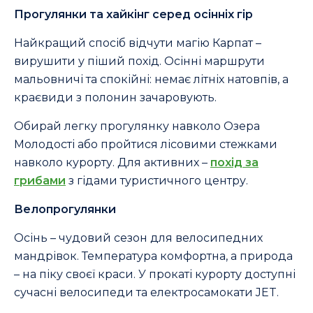
Прогулянки та хайкінг серед осінніх гір
Найкращий спосіб відчути магію Карпат –
вирушити у піший похід. Осінні маршрути
мальовничі та спокійні: немає літніх натовпів, а
краєвиди з полонин зачаровують.
Обирай легку прогулянку навколо Озера
Молодості або пройтися лісовими стежками
навколо курорту. Для активних –
похід за
грибами
з гідами туристичного центру.
Велопрогулянки
Осінь – чудовий сезон для велосипедних
мандрівок. Температура комфортна, а природа
– на піку своєї краси. У прокаті курорту доступні
сучасні велосипеди та електросамокати JET.