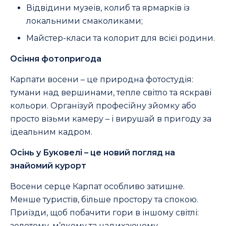
Відвідини музеїв, колиб та ярмарків із
локальними смаколиками;
Майстер-класи та колорит для всієї родини.
Осіння фотопригода
Карпати восени – це природна фотостудія:
тумани над вершинами, тепле світло та яскраві
кольори. Організуй професійну зйомку або
просто візьми камеру – і вирушай в пригоду за
ідеальним кадром.
Осінь у Буковелі – це новий погляд на
знайомий курорт
Восени серце Карпат особливо затишне.
Менше туристів, більше простору та спокою.
Приїзди, щоб побачити гори в іншому світлі:
золотому, м’якому та надихаючому.