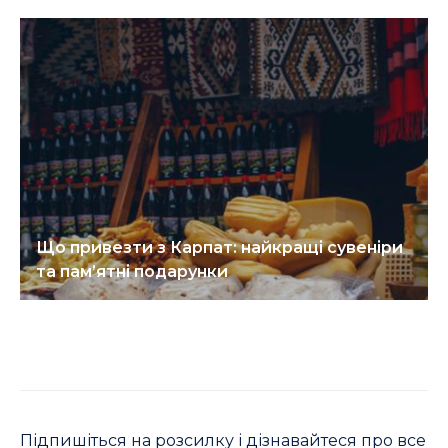
Що привезти з Карпат: найкращі сувеніри
та пам’ятні подарунки
Підпишіться на розсилку і дізнавайтеся про все