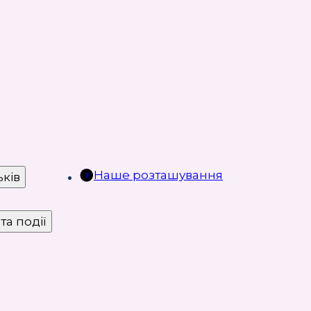
Наше розташування
ьків
та події