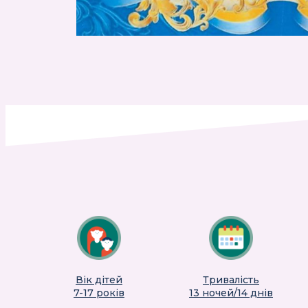
Вік дітей
Тривалість
7-17 років
13 ночей/14 днів