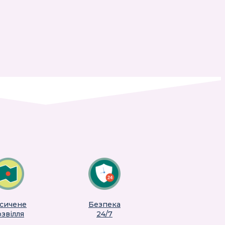
сичене
Безпека
звілля
24/7