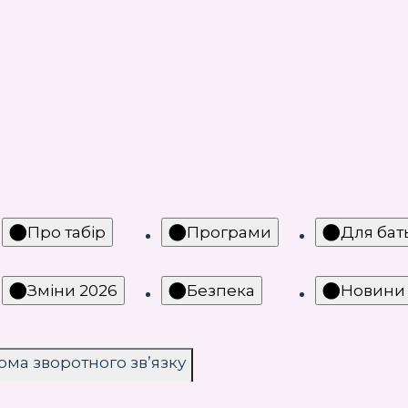
Про табір
Програми
Для бат
Зміни 2026
Безпека
Новини 
ма зворотного звʼязку