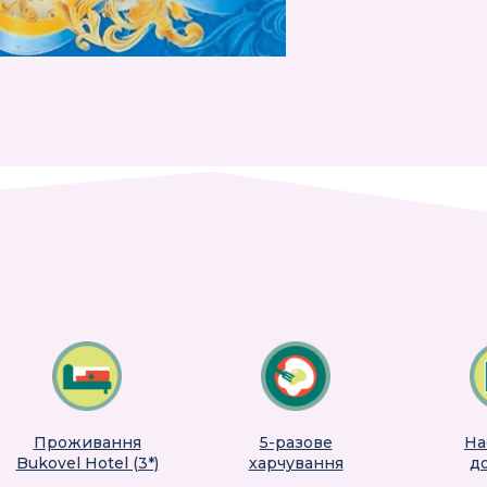
Проживання
5-разове
На
Bukovel Hotel (3*)
харчування
до