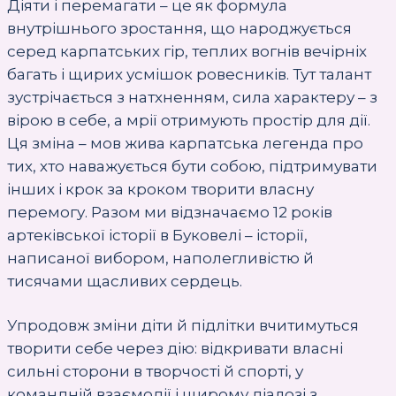
Діяти і перемагати – це як формула
внутрішнього зростання, що народжується
серед карпатських гір, теплих вогнів вечірніх
багать і щирих усмішок ровесників. Тут талант
зустрічається з натхненням, сила характеру – з
вірою в себе, а мрії отримують простір для дії.
Ця зміна – мов жива карпатська легенда про
тих, хто наважується бути собою, підтримувати
інших і крок за кроком творити власну
перемогу. Разом ми відзначаємо 12 років
артеківської історії в Буковелі – історії,
написаної вибором, наполегливістю й
тисячами щасливих сердець.
Упродовж зміни діти й підлітки вчитимуться
творити себе через дію: відкривати власні
сильні сторони в творчості й спорті, у
командній взаємодії і щирому діалозі з