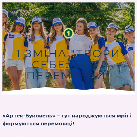
1 ЗМІНА "ТВОРИ
СЕБЕ: ДІЙ І
ПЕРЕМАГАЙ"
«Артек-Буковель» – тут народжуються мрії і
формуються переможці!