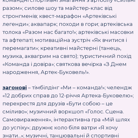
командні спортивні змагання з артболу «Сильні
разом»; силове шоу та майстер-клас від
стронгменів; квест-марафон «Артеківські
легенди»; аквапарк; походи в гори; артеківська
толока «Разом нас багато!»; артеківські масовки
та афтепаті; мотиваційна зустріч «Як вчитися і
перемагати»; креативні майстерні (танець,
музика, аквагрим на свято); туристичний похід
«Команда і довіра»; святкова вечірка «З Днем
народження, Артек-Буковель!».
загонові
– тімбілдінг «Ми – команда!»; челендж
«12 добрих справ до 12-річчя Артека-Буковелю»;
перехрестя для друзів «Бути собою – це
сміливо»; музичний воркшоп «Голос. Сцена.
Самовираження», інтерактивна гра «Мій шлях
до успіху»; дружнє коло біля ватри «Я хочу
знати...»; музичні, танцювальні й спортивні