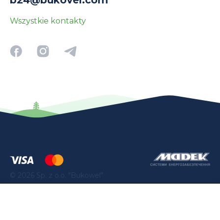
b24@bukovel.com
Wszystkie kontakty
©
2026
Sp. z o.o. "Bukowel"