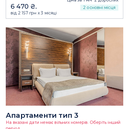
Ціна за 1 ніч
2 дорослих
6 470 ₴.
2 основні місця
від 2 157 грн x 3 місяці
Апартаменти тип 3
На вказані дати немає вільних номерів. Оберіть інший
період