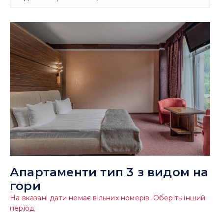
Апартаменти тип 3 з видом на
гори
На вказані дати немає вільних номерів. Оберіть інший
період