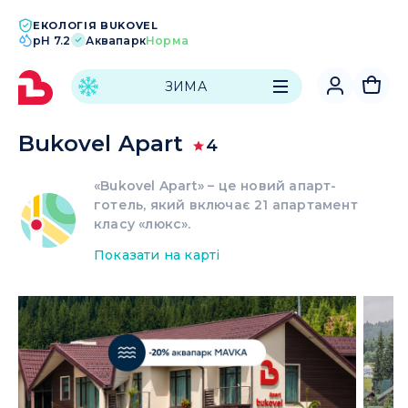
ЕКОЛОГІЯ BUKOVEL
pH 7.2
Аквапарк
Норма
|
ЗИМА
Bukovel Apart
4
«Bukovel Apart» – це новий апарт-
готель, який включає 21 апартамент
класу «люкс».
Показати на карті