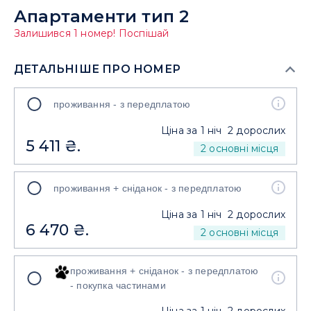
Апартаменти тип 2
Залишився 1 номер! Поспішай
ДЕТАЛЬНІШЕ ПРО НОМЕР
Розмір номера
проживання - з передплатою
68 кв. м
Ціна за 1 ніч
2 дорослих
5 411 ₴.
Розташування
2 основні місця
Нижня резиденція
Інформація про номер
проживання + сніданок - з передплатою
В апартаментах: 2 кі...
читати більше
Ціна за 1 ніч
2 дорослих
6 470 ₴.
Зручності в номері
2 основні місця
Міні-кухня, Безкоштовний швидкісний Wi-Fi​
показати всі
проживання + сніданок - з передплатою
- покупка частинами