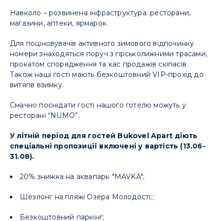
Навколо – розвинена інфраструктура: ресторани,
магазини, аптеки, ярмарок.
Для поціновувачів активного зимового відпочинку
номери знаходяться поруч з гірськолижними трасами,
прокатом спорядження та кас продажів скіпасів.
Також наші гості мають безкоштовний VIP-прохід до
витягів взимку.
Смачно поснідати гості нашого готелю можуть у
ресторані “NUMO”.
У літній період для гостей Bukovel Apart діють
спеціальні пропозиції включені у вартість (13.06-
31.08).
20% знижка на аквапарк "MAVKA";
Шезлонг на пляжі Озера Молодості;;
Безкоштовний паркінг;