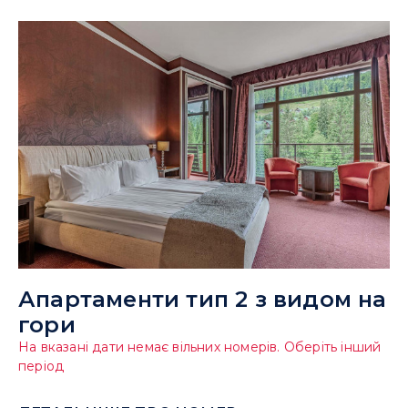
Апартаменти тип 2 з видом на
гори
На вказані дати немає вільних номерів. Оберіть інший
період