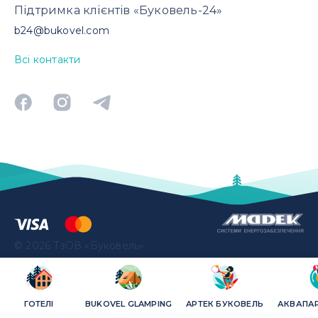
Підтримка клієнтів «Буковель-24»
b24@bukovel.com
Всі контакти
©
2026
ТзОВ «Буковель»
ГОТЕЛІ
BUKOVEL GLAMPING
AРТЕК БУКОВЕЛЬ
АКВАПАР